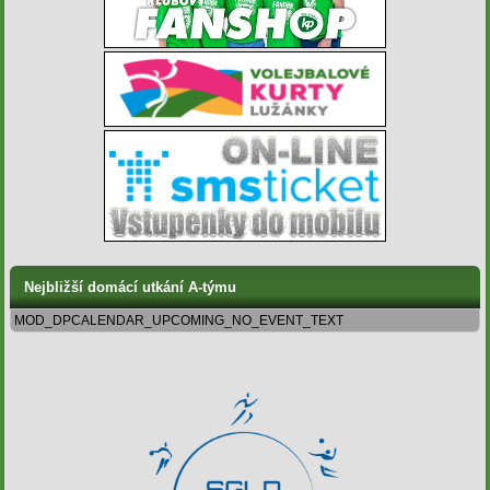
Nejbližší domácí utkání A-týmu
MOD_DPCALENDAR_UPCOMING_NO_EVENT_TEXT