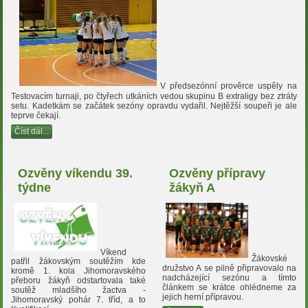
V předsezónní prověrce uspěly na
Testovacím turnaji, po čtyřech utkáních vedou skupinu B extraligy bez ztráty
setu. Kadetkám se začátek sezóny opravdu vydařil. Nejtěžší soupeři je ale
teprve čekají.
Číst dál...
Ozvěny víkendu 39.
Ozvěny přípravy
týdne
žákyň A
Víkend
Žákovské
patřil žákovským soutěžím kde
družstvo A se pilně připravovalo na
kromě 1. kola Jihomoravského
nadcházející sezónu a tímto
přeboru žákyň odstartovala také
článkem se krátce ohlédneme za
soutěž mladšího žactva -
jejich herní přípravou.
Jihomoravský pohár 7. tříd, a to