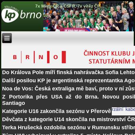
7x Mistr ČR a ČSFR, 7x vítěz ČP
Do Králova Pole míří finská nahrávačka Sofia Lehto
Další posilou KP je argentinská reprezentantka Ago
Noa de Vos: Česká extraliga mě baví, proto v ní zů
Z Portorika přes USA až do Brna. Novou posi
Santiago
Kategorie U16 zakončila sezónu v Přerově
Děvčata z kategorie U14 skončila na mistrovství Č
Terka Hrušecká ozdobila sezónu v Rumunsku stří