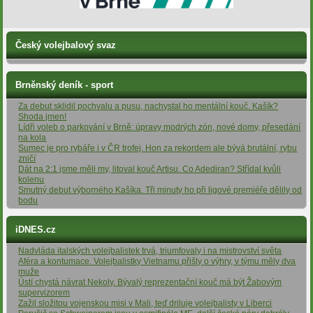
Český volejbalový svaz
Brněnský deník - sport
Za debut sklidil pochvalu a pusu, nachystal ho mentální kouč. Kašík?
Shoda jmen!
Lídři voleb o parkování v Brně: úpravy modrých zón, nové domy, přesedání
na kola
Sumec je pro rybáře i v ČR trofej. Hon za rekordem ale bývá brutální, rybu
zničí
Dát na 2:1 jsme měli my, litoval kouč Artisu. Co Adediran? Střídal kvůli
kolenu
Smutný debut výborného Kašíka. Tři minuty ho při ligové premiéře dělily od
bodu
iDNES.cz
Nadvláda italských volejbalistek trvá, triumfovaly i na mistrovství světa
Aféra a kontumace. Volejbalistky Vietnamu přišly o výhry, v týmu měly dva
muže
Ústí chystá návrat Nekoly. Bývalý reprezentační kouč má být Žabovým
supervizorem
Zažil složitou vojenskou misi v Mali, teď driluje volejbalisty v Liberci