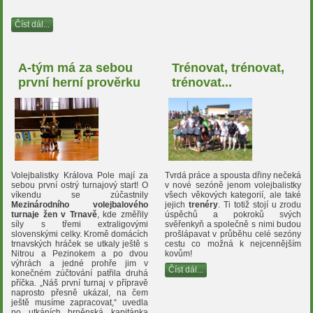
Číst dál...
A-tým má za sebou
Trénovat, trénovat,
první herní prověrku
trénovat...
Volejbalistky Králova Pole mají za
Tvrdá práce a spousta dřiny nečeká
sebou první ostrý turnajový start! O
v nové sezóně jenom volejbalistky
víkendu se zúčastnily
všech věkových kategorií, ale také
Mezinárodního volejbalového
jejich
trenéry
. Ti totiž stojí u zrodu
turnaje žen v Trnavě
, kde změřily
úspěchů a pokroků svých
síly s třemi extraligovými
svěřenkyň a společně s nimi budou
slovenskými celky. Kromě domácích
prošlápavat v průběhu celé sezóny
trnavských hráček se utkaly ještě s
cestu co možná k nejcennějším
Nitrou a Pezinokem a po dvou
kovům!
výhrách a jedné prohře jim v
Číst dál...
konečném zúčtování patřila druhá
příčka. „Náš první turnaj v přípravě
naprosto přesně ukázal, na čem
ještě musíme zapracovat,“ uvedla
po utkáních brněnská kapitánka