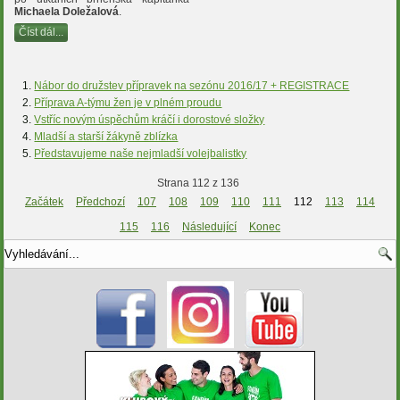
Michaela Doležalová
.
Číst dál...
Nábor do družstev přípravek na sezónu 2016/17 + REGISTRACE
Příprava A-týmu žen je v plném proudu
Vstříc novým úspěchům kráčí i dorostové složky
Mladší a starší žákyně zblízka
Představujeme naše nejmladší volejbalistky
Strana 112 z 136
Začátek
Předchozí
107
108
109
110
111
112
113
114
115
116
Následující
Konec