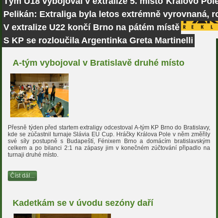
Tým U18 vybojoval v extralize 5. místo
Královo Pole
Pelikán: Extraliga byla letos extrémně vyrovnaná, r
V extralize U22 končí Brno na pátém místě
S KP se rozloučila Argentinka Greta Martinelli
A-tým vybojoval v Bratislavě druhé místo
Přesně týden před startem extraligy odcestoval A-tým KP Brno do Bratislavy,
kde se zúčastnil turnaje Slávia EU Cup. Hráčky Králova Pole v něm změřily
své síly postupně s Budapeští, Fénixem Brno a domácím bratislavským
celkem a po bilanci 2:1 na zápasy jim v konečném zúčtování připadlo na
turnaji druhé místo.
Číst dál...
Kadetkám se v úvodu sezóny daří