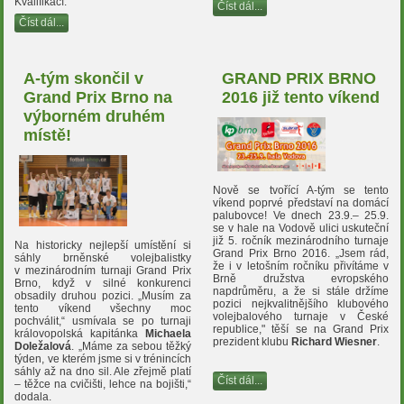
Kvalifikací.
Číst dál...
Číst dál...
A-tým skončil v
GRAND PRIX BRNO
Grand Prix Brno na
2016 již tento víkend
výborném druhém
místě!
Nově se tvořící A-tým se tento
víkend poprvé představí na domácí
palubovce! Ve dnech 23.9.– 25.9.
se v hale na Vodově ulici uskuteční
již 5. ročník mezinárodního turnaje
Na historicky nejlepší umístění si
Grand Prix Brno 2016. „Jsem rád,
sáhly brněnské volejbalistky
že i v letošním ročníku přivítáme v
v mezinárodním turnaji Grand Prix
Brně družstva evropského
Brno, když v silné konkurenci
napdrůměru, a že si stále držíme
obsadily druhou pozici. „Musím za
pozici nejkvalitnějšího klubového
tento víkend všechny moc
volejbalového turnaje v České
pochválit,“ usmívala se po turnaji
republice," těší se na Grand Prix
královopolská kapitánka
Michaela
prezident klubu
Richard Wiesner
.
Doležalová
. „Máme za sebou těžký
týden, ve kterém jsme si v trénincích
sáhly až na dno sil. Ale zřejmě platí
Číst dál...
– těžce na cvičišti, lehce na bojišti,“
dodala.