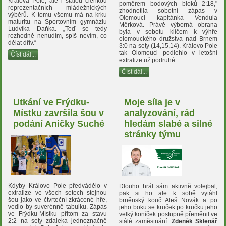
Králova Pole, ale i stálou členkou
poměrem bodových bloků 2:18,"
reprezentačních mládežnických
zhodnotila sobotní zápas v
výběrů. K tomu všemu má na krku
Olomouci kapitánka Vendula
maturitu na Sportovním gymnáziu
Měrková. Právě výborná obrana
Ludvíka Daňka. „Teď se tedy
byla v sobotu klíčem k výhře
rozhodně nenudím, spíš nevím, co
olomouckého družstva nad Brnem
dělat dřív.“
3:0 na sety (14,15,14). Královo Pole
tak Olomouci podlehlo v letošní
Číst dál...
extralize už podruhé.
Číst dál...
Utkání ve Frýdku-
Moje síla je v
Místku završila šou v
analyzování, rád
podání Aničky Suché
hledám slabé a silné
stránky týmu
Kdyby Královo Pole předvádělo v
Dlouho hrál sám aktivně volejbal,
extralize ve všech setech stejnou
pak si ho ale k sobě vytáhl
šou jako ve čtvrteční zkrácené hře,
brněnský kouč Aleš Novák a po
vedlo by suverénně tabulku. Zápas
jeho boku se krůček po krůčku jeho
ve Frýdku-Místku přitom za stavu
velký koníček postupně přeměnil ve
2:2 na sety zdaleka jednoznačně
stálé zaměstnání.
Zdeněk Sklenář