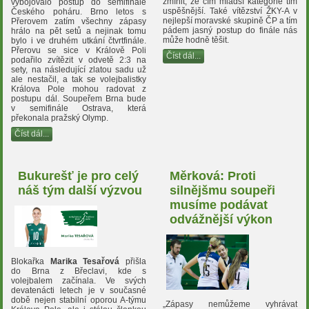
zmínit, že čím mladší kategorie tím
vybojovalo postup do semifinále
uspěšnější. Také vítězství ŽKY-A v
Českého poháru. Brno letos s
nejlepší moravské skupině ČP a tím
Přerovem zatím všechny zápasy
pádem jasný postup do finále nás
hrálo na pět setů a nejinak tomu
může hodně těšit.
bylo i ve druhém utkání čtvrtfinále.
Přerovu se sice v Králově Poli
Číst dál...
podařilo zvítězit v odvetě 2:3 na
sety, na následující zlatou sadu už
ale nestačil, a tak se volejbalistky
Králova Pole mohou radovat z
postupu dál. Soupeřem Brna bude
v semifinále Ostrava, která
překonala pražský Olymp.
Číst dál...
Bukurešť je pro celý
Měrková: Proti
náš tým další výzvou
silnějšmu soupeři
musíme podávat
odvážnější výkon
Blokařka
Marika Tesařová
přišla
do Brna z Břeclavi, kde s
volejbalem začínala. Ve svých
devatenácti letech je v současné
době nejen stabilní oporou A-týmu
„Zápasy nemůžeme vyhrávat