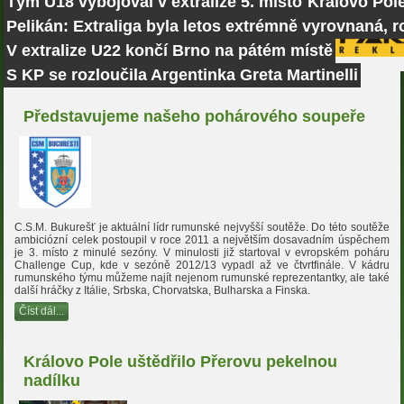
Tým U18 vybojoval v extralize 5. místo
Královo Pole
Pelikán: Extraliga byla letos extrémně vyrovnaná, r
V extralize U22 končí Brno na pátém místě
S KP se rozloučila Argentinka Greta Martinelli
Představujeme našeho pohárového soupeře
C.S.M. Bukurešť je aktuální lídr rumunské nejvyšší soutěže. Do této soutěže
ambiciózní celek postoupil v roce 2011 a největším dosavadním úspěchem
je 3. místo z minulé sezóny. V minulosti již startoval v evropském poháru
Challenge Cup, kde v sezóně 2012/13 vypadl až ve čtvrtfinále. V kádru
rumunského týmu můžeme najít nejenom rumunské reprezentantky, ale také
další hráčky z Itálie, Srbska, Chorvatska, Bulharska a Finska.
Číst dál...
Královo Pole uštědřilo Přerovu pekelnou
nadílku