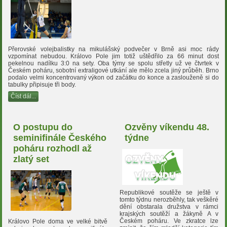
Přerovské volejbalistky na mikulášský podvečer v Brně asi moc rády
vzpomínat nebudou. Královo Pole jim totiž uštědřilo za 66 minut dost
pekelnou nadílku 3:0 na sety. Oba týmy se spolu střetly už ve čtvrtek v
Českém poháru, sobotní extraligové utkání ale mělo zcela jiný průběh. Brno
podalo velmi koncentrovaný výkon od začátku do konce a zaslouženě si do
tabulky připisuje tři body.
Číst dál...
O postupu do
Ozvěny víkendu 48.
seminifinále Českého
týdne
poháru rozhodl až
zlatý set
Republikové soutěže se ještě v
tomto týdnu nerozběhly, tak veškěré
dění obstarala družstva v rámci
krajských soutěží a žákyně A v
Českém poháru. Ve zkratce lze
Královo Pole doma ve velké bitvě