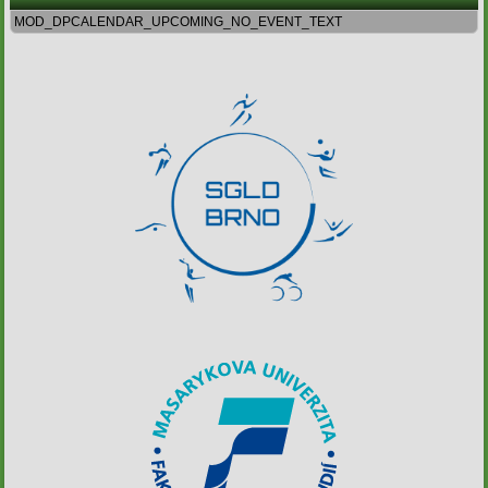
MOD_DPCALENDAR_UPCOMING_NO_EVENT_TEXT