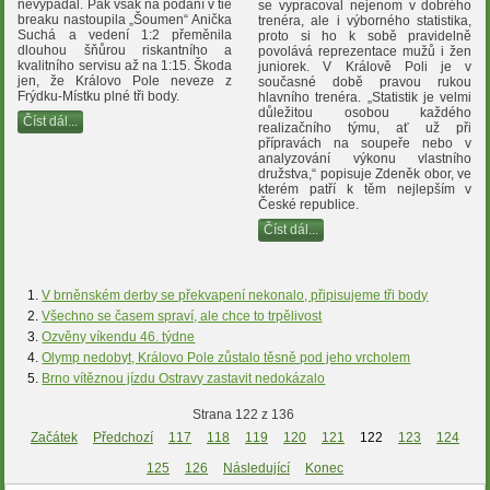
nevypadal. Pak však na podání v tie
se vypracoval nejenom v dobrého
breaku nastoupila „Šoumen“ Anička
trenéra, ale i výborného statistika,
Suchá a vedení 1:2 přeměnila
proto si ho k sobě pravidelně
dlouhou šňůrou riskantního a
povolává reprezentace mužů i žen
kvalitního servisu až na 1:15. Škoda
juniorek. V Králově Poli je v
jen, že Královo Pole neveze z
současné době pravou rukou
Frýdku-Místku plné tři body.
hlavního trenéra. „Statistik je velmi
důležitou osobou každého
Číst dál...
realizačního týmu, ať už při
přípravách na soupeře nebo v
analyzování výkonu vlastního
družstva,“ popisuje Zdeněk obor, ve
kterém patří k těm nejlepším v
České republice.
Číst dál...
V brněnském derby se překvapení nekonalo, připisujeme tři body
Všechno se časem spraví, ale chce to trpělivost
Ozvěny víkendu 46. týdne
Olymp nedobyt, Královo Pole zůstalo těsně pod jeho vrcholem
Brno vítěznou jízdu Ostravy zastavit nedokázalo
Strana 122 z 136
Začátek
Předchozí
117
118
119
120
121
122
123
124
125
126
Následující
Konec