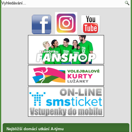
Nejbližší domácí utkání A-týmu