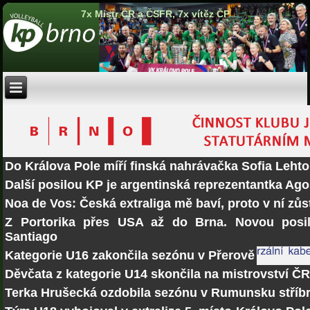
7x Mistr ČR a ČSFR, 7x vítěz ČP
Do Králova Pole míří finská nahrávačka Sofia Lehto
Další posilou KP je argentinská reprezentantka Ago
Noa de Vos: Česká extraliga mě baví, proto v ní zů
Z Portorika přes USA až do Brna. Novou posi
Santiago
Kategorie U16 zakončila sezónu v Přerově
Děvčata z kategorie U14 skončila na mistrovství Č
Terka Hrušecká ozdobila sezónu v Rumunsku stří