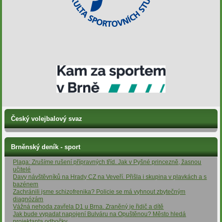
Český volejbalový svaz
Brněnský deník - sport
Plaga: Zrušíme rušení přípravných tříd. Jak v Pyšné princezně, žasnou
učitelé
Davy návštěvníků na Hrady CZ na Veveří. Přišla i skupina v plavkách a s
bazénem
Zachránili jsme schizofrenika? Policie se má vyhnout zbytečným
diagnózám
Vážná nehoda zavřela D1 u Brna. Zraněný je řidič a dítě
Jak bude vypadat napojení Bulváru na Opuštěnou? Město hledá
projektanta odbočky