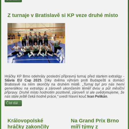
Z turnaje v Bratislavě si KP veze druhé místo
Hráčky KP Brno odehrály poslední přípravný turnaj před startem extraligy -
Slávia EU Cup 2025
. Díky dvěma výhrám proti Budapešti a domácí
Bratislavě na něm skončily na druhém místě.
„Turnaj byl pro nás herní
generálkou na extraligu a zároveň ukončením téměř dvou a půl měsíční
přípravy. Druhé místo hodnotím pozitivně, zároveň si ale uvědomujeme, že
nás stále ještě čeká hodně práce,"
uvedl hlavní kouč
Ivan Pelikán
.
Číst dál...
Královopolské
Na Grand Prix Brno
hráčky zakončily
míří týmy z