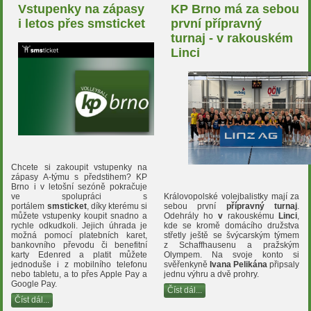
Vstupenky na zápasy
KP Brno má za sebou
i letos přes smsticket
první přípravný
turnaj - v rakouském
Linci
Chcete si zakoupit vstupenky na
zápasy A-týmu s předstihem? KP
Brno i v letošní sezóně pokračuje
Královopolské volejbalistky mají za
ve spolupráci s
sebou první
přípravný turnaj
.
portálem
smsticket
, díky kterému si
Odehrály ho
v
rakouskému
Linci
,
můžete vstupenky koupit snadno a
kde se kromě domácího družstva
rychle odkudkoli. Jejich úhrada je
střetly ještě se švýcarským týmem
možná pomocí platebních karet,
z Schaffhausenu a pražským
bankovního převodu či benefitní
Olympem. Na svoje konto si
karty Edenred a platit můžete
svěřenkyně
Ivana Pelikána
připsaly
jednoduše i z mobilního telefonu
jednu výhru a dvě prohry.
nebo tabletu, a to přes Apple Pay a
Google Pay.
Číst dál...
Číst dál...