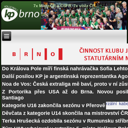
7x Mistr ČR a ČSFR, 7x vítěz ČP
Do Králova Pole míří finská nahrávačka Sofia Lehto
Další posilou KP je argentinská reprezentantka Ago
Noa de Vos: Česká extraliga mě baví, proto v ní zů
Z Portorika přes USA až do Brna. Novou posi
Santiago
Kategorie U16 zakončila sezónu v Přerově
Děvčata z kategorie U14 skončila na mistrovství Č
Terka Hrušecká ozdobila sezónu v Rumunsku stří