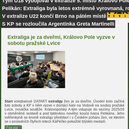
Tým U18 vybojoval v extralize 5. místo
Královo Pole
Pelikán: Extraliga byla letos extrémně vyrovnaná, r
V extralize U22 končí Brno na pátém místě
S KP se rozloučila Argentinka Greta Martinelli
Extraliga je za dveřmi, Královo Pole vyzve v
sobotu pražské Lvice
Start
volejbalové DATART
extraligy
žen je za dveřmi. Úvodní kolo začíná
tuto sobotu a KP v něm vyzve v domácí hale na Vodově na souboj pražské
Lvice, nováčka soutěže. Královopolský A-tým vstupuje do sezóny 2025/26
v obměněné sestavě a pod taktovkou nového kouče Ivana Pelikána. Jeho
svěřenkyně se kromě extraligy představí i v Českém poháru žen, ve kterém
se v posledních čtyřech letech KáPéčko pokaždé blýsklo medailí.
Číst dál...