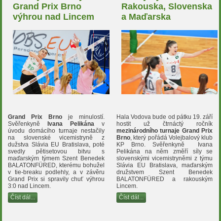
Grand Prix Brno
Rakouska, Slovenska
výhrou nad Lincem
a Maďarska
Grand Prix Brno
je minulostí.
Hala Vodova bude od pátku 19. září
Svěřenkyně
Ivana Pelikána
v
hostit už čtrnáctý ročník
úvodu domácího turnaje nestačily
mezinárodního turnaje Grand Prix
na slovenské vicemistryně z
Brno
, který pořádá Volejbalový klub
dužstva Slávia EU Bratislava, poté
KP Brno. Svěřenkyně Ivana
svedly pětisetovou bitvu s
Pelikána na něm změří síly se
maďarským týmem Szent Benedek
slovenskými vicemistryněmi z týmu
BALATONFÜRED, kterému bohužel
Slávia EU Bratislava, maďarským
v tie-breaku podlehly, a v závěru
družstvem Szent Benedek
Grand Prix si spravily chuť výhrou
BALATONFÜRED a rakouským
3:0 nad Lincem.
Lincem.
Číst dál...
Číst dál...