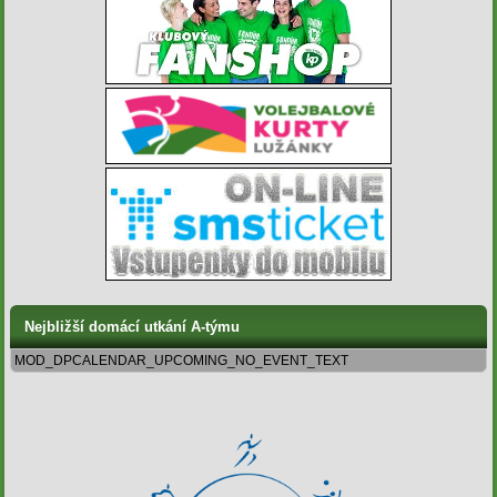
Nejbližší domácí utkání A-týmu
MOD_DPCALENDAR_UPCOMING_NO_EVENT_TEXT