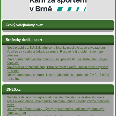
Český volejbalový svaz
Brněnský deník - sport
Nové pravidlo z EU: Základní cena letenky musí být už se zavazadlem
Vdají se za vojáka a čekají, až zemře. Rusové řeší problém s černými
vdovami
Roky plánů parkovacího domu v Líšni: projekt stojí na místě, mění se jen
cenovka
Nová stezka bezpečně spojí Brno se svým okolím. Dosud museli cyklisté
po silnici
Děsivá dominanta se hroutí k zemi. Obchodní centrum Letná v Brně mění
na sutiny
iDNES.cz
Nadvláda italských volejbalistek trvá, triumfovaly i na mistrovství světa
Aféra a kontumace. Volejbalistky Vietnamu přišly o výhry, v týmu měly dva
muže
Ústí chystá návrat Nekoly. Bývalý reprezentační kouč má být Žabovým
supervizorem