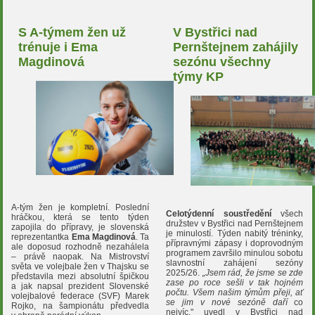
S A-týmem žen už
V Bystřici nad
trénuje i Ema
Pernštejnem zahájily
Magdinová
sezónu všechny
týmy KP
A-tým žen je kompletní. Poslední
Celotýdenní soustředění
všech
hráčkou, která se tento týden
družstev v Bystřici nad Pernštejnem
zapojila do přípravy, je slovenská
je minulostí. Týden nabitý tréninky,
reprezentantka
Ema Magdinová
. Ta
přípravnými zápasy i doprovodným
ale doposud rozhodně nezahálela
programem završilo minulou sobotu
– právě naopak. Na Mistrovství
slavnostní zahájení sezóny
světa ve volejbale žen v Thajsku se
2025/26.
„Jsem rád, že jsme se zde
představila mezi absolutní špičkou
zase po roce sešli v tak hojném
a jak napsal prezident Slovenské
počtu. Všem našim týmům přeji, ať
volejbalové federace (SVF) Marek
se jim v nové sezóně
daří
co
Rojko, na šampionátu předvedla
nejvíc," uvedl v Bystřici nad