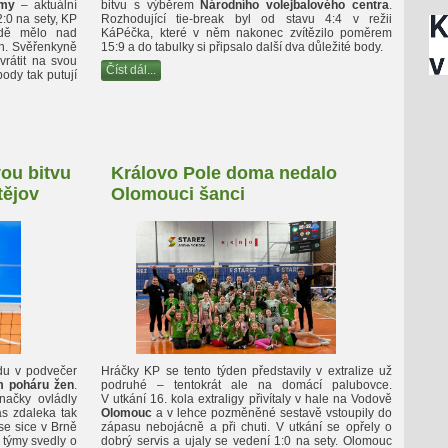
lmy
– aktuální
bitvu s výběrem
Národního volejbalového centra
.
2:0 na sety, KP
Rozhodující tie-break byl od stavu 4:4 v režii
adě mělo nad
KáPéčka, které v něm nakonec zvítězilo poměrem
ch. Svěřenkyně
15:9 a do tabulky si připsalo další dva důležité body.
rátit na svou
Číst dál...
body tak putují
vou bitvu
Královo Pole doma nedalo
tějov
Olomouci šanci
edu v podvečer
Hráčky KP se tento týden představily v extralize už
 poháru žen
.
podruhé – tentokrát ale na domácí palubovce.
načky ovládly
V utkání 16. kola extraligy přivítaly v hale na Vodově
s zdaleka tak
Olomouc
a v lehce pozměněné sestavě vstoupily do
se sice v Brně
zápasu nebojácně a při chuti. V utkání se opřely o
 týmy svedly o
dobrý servis a ujaly se vedení 1:0 na sety. Olomouc