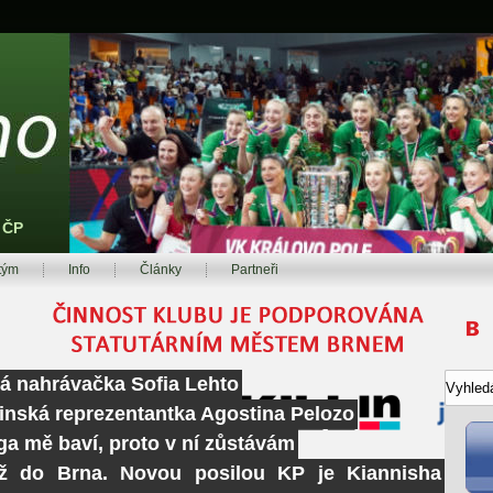
z ČP
tým
Info
Články
Partneři
ká nahrávačka Sofia Lehto
tinská reprezentantka Agostina Pelozo
ga mě baví, proto v ní zůstávám
ž do Brna. Novou posilou KP je Kiannisha