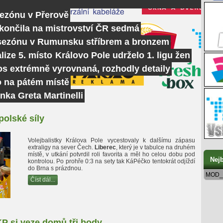
sezónu v Přerově
skončila na mistrovství ČR sedmá
 sezónu v Rumunsku stříbrem a bronzem
lize 5. místo
Královo Pole udrželo 1. ligu žen
tos extrémně vyrovnaná, rozhodly detaily
o na pátém místě
nka Greta Martinelli
polské síly
Volejbalistky Králova Pole vycestovaly k dalšímu zápasu
extraligy na sever Čech.
Liberec
, který je v tabulce na druhém
místě, v utkání potvrdil roli favorita a měl ho celou dobu pod
Nejb
kontrolou. Po prohře 0:3 na sety tak KáPéčko tentokrát odjíždí
do Brna s prázdnou.
MOD_
Číst dál...
KP si veze domů tři body