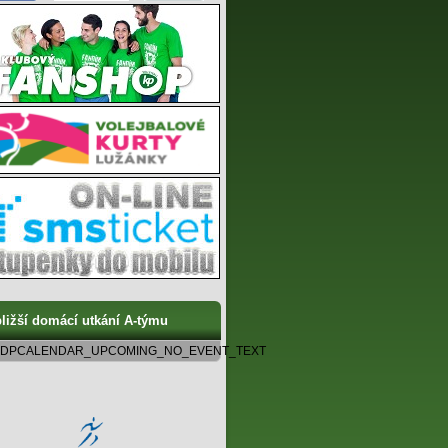
ližší domácí utkání A-týmu
DPCALENDAR_UPCOMING_NO_EVENT_TEXT