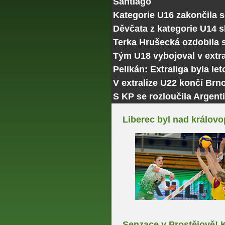
Santiago
Kategorie U16 zakončila 
Děvčata z kategorie U14 
Terka Hrušecká ozdobila
Tým U18 vybojoval v extra
Pelikán: Extraliga byla le
V extralize U22 končí Brn
S KP se rozloučila Argenti
Liberec byl nad královo
Senzace v Prostějově! 