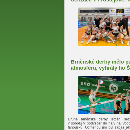
Brněnské derby mělo p
atmosféru, vyhrály ho 
Druhé brněnské derby letošní sezó
v sobotu v podvečer do haly na Vod
fanoušků. Odměnou jim byl zápas pl