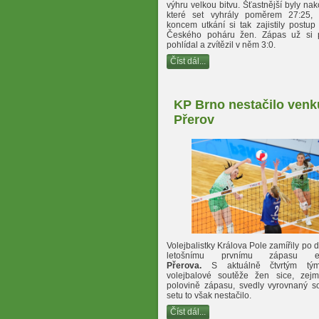
výhru velkou bitvu. Šťastnější byly nak
které set vyhrály poměrem 27:25, 
koncem utkání si tak zajistily postup
Českého poháru žen. Zápas už si p
pohlídal a zvítězil v něm 3:0.
Číst dál...
KP Brno nestačilo venk
Přerov
Volejbalistky Králova Pole zamířily po
letošnímu prvnímu zápasu ex
Přerova.
S aktuálně čtvrtým tým
volejbalové soutěže žen sice, zej
polovině zápasu, svedly vyrovnaný so
setu to však nestačilo.
Číst dál...