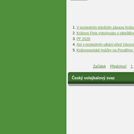
V posledním letošním zápase Králo
Královo Pole vybojovalo v okleštěn
PF 2026
Ani v posledním utkání před Vánoci
Královopolské hráčky na Prostějov n
Začátek
Předchozí
1
Český volejbalový svaz