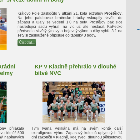
Královo Pole zaskočilo v utkání 21. kola extraligy
Prostějov
.
Na jeho palubovce brněnské hráčky vstoupily skvěle do
zápasu a ujaly se vedení 1:0 na sety. Prostějov pak sice
následující sadu vyhrál, na víc už ale nestačil. KáPéčko
předvedlo skvělý týmovy a bojovný výkon a díky výhře 3:1 na
sety si zaslouženě připisuje do tabulky 3 body.
Číst dál...
arádní
KP v Kladně přehrálo v dlouhé
Šelmy
bitvě NVC
ny přilákalo
Tým Ivana Pelikána má na svém kontě další
ovu téměř 500
extraligovou výhru. Zápasový kolotoč uplynulých 14
ný napínavých
dní zakončil v Kladně, kde svedl dlouhou pětisetovou