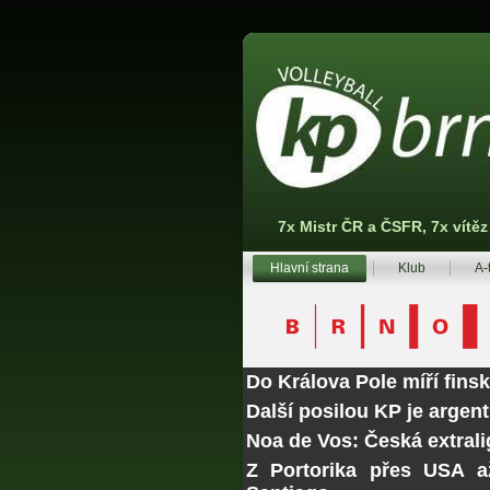
7x Mistr ČR a ČSFR, 7x vítě
Hlavní strana
Klub
A-
Do Králova Pole míří fins
Další posilou KP je argen
Noa de Vos: Česká extrali
Z Portorika přes USA a