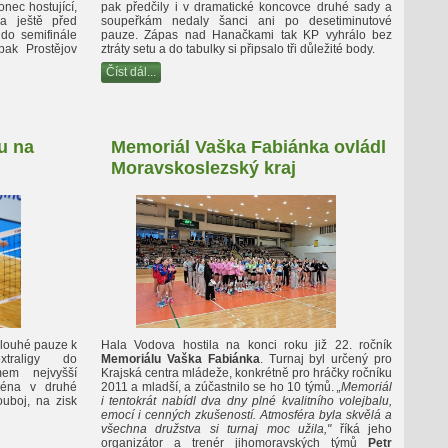
onec hostující,
pak předčily i v dramatické koncovce druhé sady a
a ještě před
soupeřkám nedaly šanci ani po desetiminutové
 do semifinále
pauze. Zápas nad Hanačkami tak KP vyhrálo bez
ak Prostějov
ztráty setu a do tabulky si připsalo tři důležité body.
Číst dál...
u na
Memoriál Vaška Fabiánka ovládl
Moravskoslezský kraj
 dlouhé pauze k
Hala Vodova hostila na konci roku již 22. ročník
traligy do
Memoriálu Vaška Fabiánka
. Turnaj byl určený pro
em nejvyšší
Krajská centra mládeže, konkrétně pro hráčky ročníku
ména v druhé
2011 a mladší, a zúčastnilo se ho 10 týmů.
„Memoriál
uboj, na zisk
i tentokrát nabídl dva dny plné kvalitního volejbalu,
emocí i cenných zkušeností. Atmosféra byla skvělá a
všechna družstva si turnaj moc užila,"
říká jeho
organizátor a trenér jihomoravských týmů
Petr