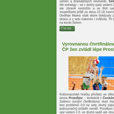
výměn a dramatických momentů.
Še
lídr extraligy – se v derby ujaly vedení 
ale zbraně nesložilo a ve třetí s
soupeřkami ještě za stavu 22:18 navr
Ondřeje Marka však skóre dokázaly zv
stranu a v setu nakonec i zvítězily. Tři 
na konto Šelem.
Číst dál...
Vyrovnanou čtvrtfinálo
ČP žen zvládl lépe Pros
Královopolské hráčky přivítaly ve stř
doma
Prostějov
– tentokrát v
Českém
Zatímco úvodní čtvrtfinálový duel Ha
bez problémů 3:0 na sety, druhý zápa
jednoznačný průběh neměl. Prostějov 
ujal vedení 1:0, ve druhé sadě ale oba