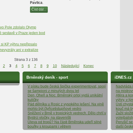
Pavlica
.
Číst dál...
vo Pole zdolalo Olymp
é sestavě v Praze jeden bod
 si KP výhru nepřipsalo
evyzrály ani v extralize
Strana 3 z 136
2
3
4
5
6
7
8
9
10
Následující
Konec
Brněnský deník - sport
iDNES.cz
V písku bude česká špička experimentovat, spojí
Nadvláda it
se šampioni z minulých dvou let
na mistrov
Den, Oheň a Noc. Brněnský orloj vydá unikátní
Aféra a ko
kuličky
výhry, v t
Pád dělníka u Rosic z vysokého lešení. Na vině
Ústí chyst
mohlo být čtyřicetistupňové vedro
kouč má b
Sněžení v Brně v tropických vedrech. Dělo chrlí v
Zažil složi
Bystrci vločky, na staveništi
volejbalist
Úleva od tropů? Na části Brněnska udeří silné
Perušič se
bouřky s kroupami i větrem
další česk