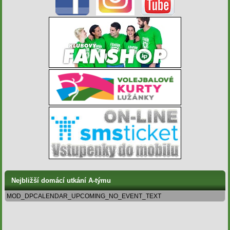
Nejbližší domácí utkání A-týmu
MOD_DPCALENDAR_UPCOMING_NO_EVENT_TEXT