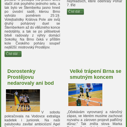
nejmladších, které odehrály Pohár
stačil zisk pouhého jednoho setu, a
7. tříd
tak bylo ve Šternberku jasno hned
Číst dál...
po úvodní sadě, kterou Brno
vyhrálo poměrem 25:19.
Volejbalistky Králova Pole ale svůj
druhý pohárový duel se
Šternberkem až do vítězného konce
nedotáhly, a tak se po pětisetové
bitvě radovaly z výhry domácí
Sokolky. Na Brno čeká v příštím
kole Českého poháru soupeř
nejtěžší: mistrovský Prostějov.
Číst dál...
Dorostenky
Velké trápení Brna se
Prostějovu
smutným koncem
nedarovaly ani bod
„Očekávám vyrovnaný a náročný
V sobotu
zápas, ve kterém musíme zachovat
pokračovala na Vodovce extraliga
rozvahu a zároven projevit patřičný
kadetek i juniorek. Na naši
důraz." Tak zněla slova Marka
palubovku zavítal ambiciózní Agel