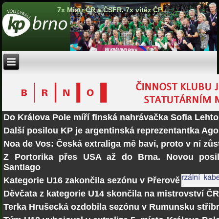
7x Mistr ČR a ČSFR, 7x vítěz ČP
Do Králova Pole míří finská nahrávačka Sofia Lehto
Další posilou KP je argentinská reprezentantka Ago
Noa de Vos: Česká extraliga mě baví, proto v ní zů
Z Portorika přes USA až do Brna. Novou posi
Santiago
Kategorie U16 zakončila sezónu v Přerově
Děvčata z kategorie U14 skončila na mistrovství Č
Terka Hrušecká ozdobila sezónu v Rumunsku stří