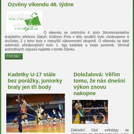
Ozvěny víkendu 48. týdne
O víkendu se odehrálo 4. kolo Jihomoravského
krajského přeboru žákyň. Královo Pole v této soutěži bylo zastoupeno 6
družstvy, 2 z toho byly v nejvyšší výkonnostní skupině. O víkendu se také
odehrálo předposlední kolo 1. ligy kadetek a kraje juniorek. Shrnutí
jednotlivých zápasů najdete v tomto článku.
Číst dál...
Kadetky U-17 stále
Doležalová: Věřím
bez porážky, juniorky
tomu, že nás dnešní
braly jen tři body
výkon znovu
nakopne
Základní část extraligy se