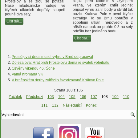
Rojka před utkáním s Olympem
Prostějov a se zlou se potázal.
Praha, ve kterém chtěl jediné:
Naše mládežnické naděje ve
připsat výhru za tři body a stvrdit tak
čtyřech utkáních dopřály soupeři
pozici Králova Pole v první čtyřce
pouhé dva sety.
extraligy. To se Brnu bohužel v
Číst dál...
sobotním utkání nepovedlo a z
hřiště naopak po prohře 0:3 na sety
odešlo bez jediného bodu.
Číst dál...
Prostějov si dnes musel výhru v Brně odpracovat
Doležalová: Hrát proti Prostějovu doma je svátek volejbalu
Ozvěny víkendu 46. týdne
Valná hromada VK
V brněnském derby zvítězilo favorizované Královo Pole
Strana 108 z 136
Začátek
Předchozí
103
104
105
106
107
108
109
110
111
112
Následující
Konec