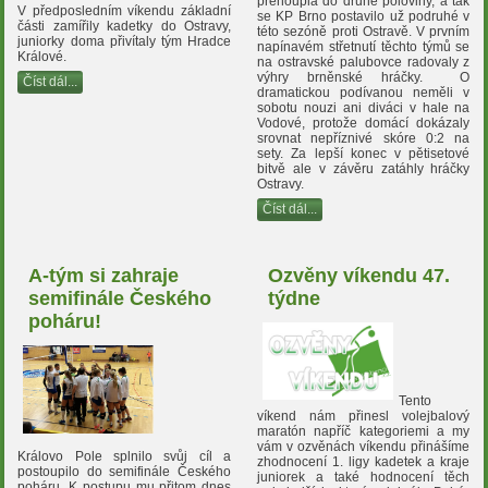
přehoupla do druhé poloviny, a tak
V předposledním víkendu základní
se KP Brno postavilo už podruhé v
části zamířily kadetky do Ostravy,
této sezóně proti Ostravě. V prvním
juniorky doma přivítaly tým Hradce
napínavém střetnutí těchto týmů se
Králové.
na ostravské palubovce radovaly z
výhry brněnské hráčky. O
Číst dál...
dramatickou podívanou neměli v
sobotu nouzi ani diváci v hale na
Vodové, protože domácí dokázaly
srovnat nepříznivé skóre 0:2 na
sety. Za lepší konec v pětisetové
bitvě ale v závěru zatáhly hráčky
Ostravy.
Číst dál...
A-tým si zahraje
Ozvěny víkendu 47.
semifinále Českého
týdne
poháru!
Tento
víkend nám přinesl volejbalový
maratón napříč kategoriemi a my
vám v ozvěnách víkendu přinášíme
Královo Pole splnilo svůj cíl a
zhodnocení 1. ligy kadetek a kraje
postoupilo do semifinále Českého
juniorek a také hodnocení těch
poháru. K postupu mu přitom dnes