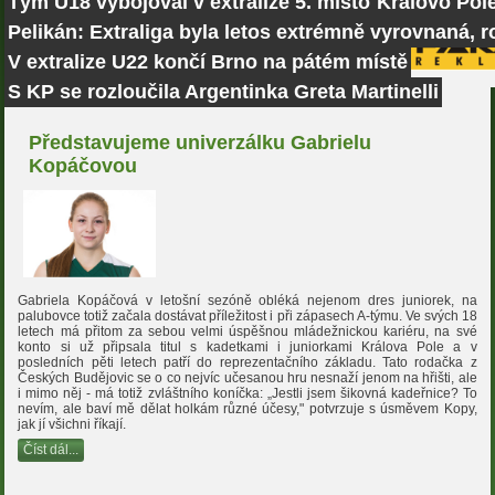
Tým U18 vybojoval v extralize 5. místo
Královo Pole
Pelikán: Extraliga byla letos extrémně vyrovnaná, r
V extralize U22 končí Brno na pátém místě
S KP se rozloučila Argentinka Greta Martinelli
Představujeme univerzálku Gabrielu
Kopáčovou
Gabriela Kopáčová v letošní sezóně obléká nejenom dres juniorek, na
palubovce totiž začala dostávat příležitost i při zápasech A-týmu. Ve svých 18
letech má přitom za sebou velmi úspěšnou mládežnickou kariéru, na své
konto si už připsala titul s kadetkami i juniorkami Králova Pole a v
posledních pěti letech patří do reprezentačního základu. Tato rodačka z
Českých Budějovic se o co nejvíc učesanou hru nesnaží jenom na hřišti, ale
i mimo něj - má totiž zvláštního koníčka: „Jestli jsem šikovná kadeřnice? To
nevím, ale baví mě dělat holkám různé účesy," potvrzuje s úsměvem Kopy,
jak jí všichni říkají.
Číst dál...