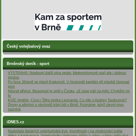
Český volejbalový svaz
Brněnský deník - sport
VÝSTRAHA: Nastoupí další vlna veder. Meteorologové mají ale i dobrou
zprávu
Po řece Jihlavě se plavil Krakonoš. V Hospodě kapitán při plavbě čepoval
pivo
Návrat střelce. Beauguel je zpět v Česku, už zase pálí za Artis: Chybělo mi
to
KVÍZ: Amélie, Coco i Šifra mistra Leonarda. Co víte o Audrey Tautouové?
Drogy a alkohol u obchodů trápí lidi v Brně: Poznáme, když zlevní pivo,
zaznívá
iDNES.cz
Nadvláda italských volejbalistek trvá, triumfovaly i na mistrovství světa
Aféra a kontumace. Volejbalistky Vietnamu přišly o výhry, v týmu měly dva