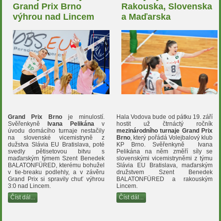
Grand Prix Brno
Rakouska, Slovenska
výhrou nad Lincem
a Maďarska
Grand Prix Brno
je minulostí.
Hala Vodova bude od pátku 19. září
Svěřenkyně
Ivana Pelikána
v
hostit už čtrnáctý ročník
úvodu domácího turnaje nestačily
mezinárodního turnaje Grand Prix
na slovenské vicemistryně z
Brno
, který pořádá Volejbalový klub
dužstva Slávia EU Bratislava, poté
KP Brno. Svěřenkyně Ivana
svedly pětisetovou bitvu s
Pelikána na něm změří síly se
maďarským týmem Szent Benedek
slovenskými vicemistryněmi z týmu
BALATONFÜRED, kterému bohužel
Slávia EU Bratislava, maďarským
v tie-breaku podlehly, a v závěru
družstvem Szent Benedek
Grand Prix si spravily chuť výhrou
BALATONFÜRED a rakouským
3:0 nad Lincem.
Lincem.
Číst dál...
Číst dál...