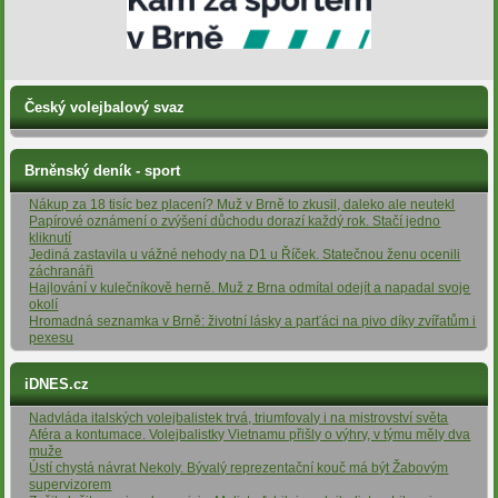
Český volejbalový svaz
Brněnský deník - sport
Nákup za 18 tisíc bez placení? Muž v Brně to zkusil, daleko ale neutekl
Papírové oznámení o zvýšení důchodu dorazí každý rok. Stačí jedno
kliknutí
Jediná zastavila u vážné nehody na D1 u Říček. Statečnou ženu ocenili
záchranáři
Hajlování v kulečníkově herně. Muž z Brna odmítal odejít a napadal svoje
okolí
Hromadná seznamka v Brně: životní lásky a parťáci na pivo díky zvířatům i
pexesu
iDNES.cz
Nadvláda italských volejbalistek trvá, triumfovaly i na mistrovství světa
Aféra a kontumace. Volejbalistky Vietnamu přišly o výhry, v týmu měly dva
muže
Ústí chystá návrat Nekoly. Bývalý reprezentační kouč má být Žabovým
supervizorem