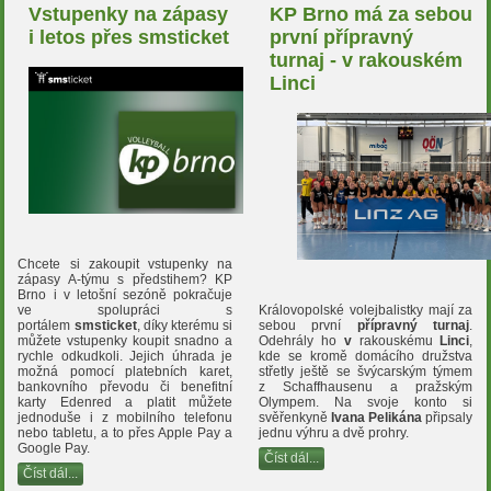
Vstupenky na zápasy
KP Brno má za sebou
i letos přes smsticket
první přípravný
turnaj - v rakouském
Linci
Chcete si zakoupit vstupenky na
zápasy A-týmu s předstihem? KP
Brno i v letošní sezóně pokračuje
Královopolské volejbalistky mají za
ve spolupráci s
sebou první
přípravný turnaj
.
portálem
smsticket
, díky kterému si
Odehrály ho
v
rakouskému
Linci
,
můžete vstupenky koupit snadno a
kde se kromě domácího družstva
rychle odkudkoli. Jejich úhrada je
střetly ještě se švýcarským týmem
možná pomocí platebních karet,
z Schaffhausenu a pražským
bankovního převodu či benefitní
Olympem. Na svoje konto si
karty Edenred a platit můžete
svěřenkyně
Ivana Pelikána
připsaly
jednoduše i z mobilního telefonu
jednu výhru a dvě prohry.
nebo tabletu, a to přes Apple Pay a
Google Pay.
Číst dál...
Číst dál...