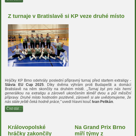
Z turnaje v Bratislavě si KP veze druhé místo
Hráčky KP Brno odehrály poslední přípravný turnaj před startem extraligy -
Slávia EU Cup 2025
. Díky dvěma výhrám proti Budapešti a domácí
Bratislavě na něm skončily na druhém místě.
„Turnaj byl pro nás herní
generálkou na extraligu a zároveň ukončením téměř dvou a půl měsíční
přípravy. Druhé místo hodnotím pozitivně, zároveň si ale uvědomujeme, že
nás stále ještě čeká hodně práce,"
uvedl hlavní kouč
Ivan Pelikán
.
Číst dál...
Královopolské
Na Grand Prix Brno
hráčky zakončily
míří týmy z