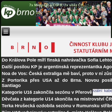
7x Mistr ČR a ČSFR, 7x vítěz ČP
Do Králova Pole míří finská nahrávačka Sofia Lehto
Další posilou KP je argentinská reprezentantka Ago
Noa de Vos: Česká extraliga mě baví, proto v ní zů
Z Portorika přes USA až do Brna. Novou posi
Santiago
Kategorie U16 zakončila sezónu v Přerově
Děvčata z kategorie U14 skončila na mistrovství Č
Terka Hrušecká ozdobila sezónu v Rumunsku stří