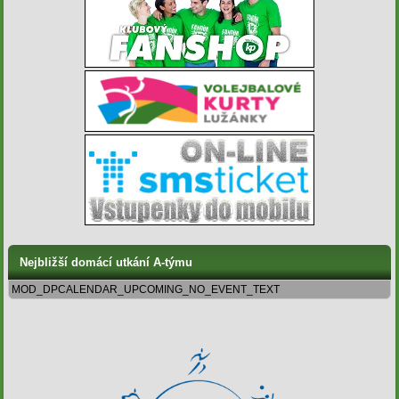
Nejbližší domácí utkání A-týmu
MOD_DPCALENDAR_UPCOMING_NO_EVENT_TEXT