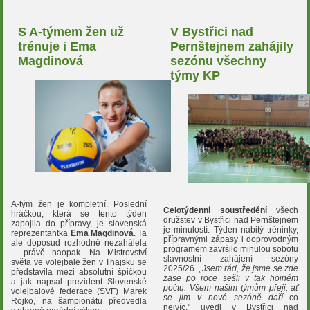
S A-týmem žen už
V Bystřici nad
trénuje i Ema
Pernštejnem zahájily
Magdinová
sezónu všechny
týmy KP
A-tým žen je kompletní. Poslední
Celotýdenní soustředění
všech
hráčkou, která se tento týden
družstev v Bystřici nad Pernštejnem
zapojila do přípravy, je slovenská
je minulostí. Týden nabitý tréninky,
reprezentantka
Ema Magdinová
. Ta
přípravnými zápasy i doprovodným
ale doposud rozhodně nezahálela
programem završilo minulou sobotu
– právě naopak. Na Mistrovství
slavnostní zahájení sezóny
světa ve volejbale žen v Thajsku se
2025/26.
„Jsem rád, že jsme se zde
představila mezi absolutní špičkou
zase po roce sešli v tak hojném
a jak napsal prezident Slovenské
počtu. Všem našim týmům přeji, ať
volejbalové federace (SVF) Marek
se jim v nové sezóně
daří
co
Rojko, na šampionátu předvedla
nejvíc," uvedl v Bystřici nad