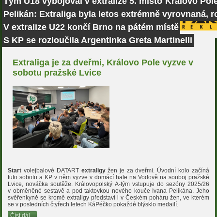
Tým U18 vybojoval v extralize 5. místo
Královo Pole
Pelikán: Extraliga byla letos extrémně vyrovnaná, r
V extralize U22 končí Brno na pátém místě
S KP se rozloučila Argentinka Greta Martinelli
Extraliga je za dveřmi, Královo Pole vyzve v
sobotu pražské Lvice
Start
volejbalové DATART
extraligy
žen je za dveřmi. Úvodní kolo začíná
tuto sobotu a KP v něm vyzve v domácí hale na Vodově na souboj pražské
Lvice, nováčka soutěže. Královopolský A-tým vstupuje do sezóny 2025/26
v obměněné sestavě a pod taktovkou nového kouče Ivana Pelikána. Jeho
svěřenkyně se kromě extraligy představí i v Českém poháru žen, ve kterém
se v posledních čtyřech letech KáPéčko pokaždé blýsklo medailí.
Číst dál...