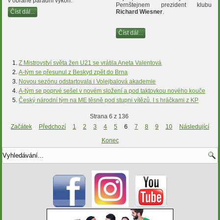
v obraně parádní výkon.
Pernštejnem prezident klubu
Číst dál...
Richard Wiesner
.
Číst dál...
Z Mistrovství světa žen U21 se vrátila Aneta Valentová
A-tým se přesunul z Beskyd zpět do Brna
Novou sezónu odstartovala i Volejbalová akademie
A-tým se poprvé sešel v novém složení a pod taktovkou nového kouče
Český národní tým na ME těsně pod stupni vítězů. I s hráčkami z KP
Strana 6 z 136
Začátek
Předchozí
1
2
3
4
5
6
7
8
9
10
Následující
Konec